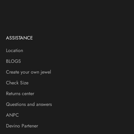
t
t
e
ASSISTANCE
r
Location
V
BLOGS
e
i
Create your own jewel
a
Check Size
f
l
Returns center
a
Questions and answers
d
ANPC
e
s
Devino Partener
p