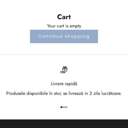
a
-
Cart
t
Your cart is empty
e
Continue shopping
l
a
N
e
Livrare rapidă
w
Produsele disponibile în stoc se livrează in 2 zile lucrătoare.
s
Go to item 1
Go to item 2
Go to item 3
Go to item 4
l
e