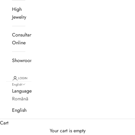
ă
High
ț
Jewelry
i
l
Consultanță
e
Online
?
A
Showroom
b
o
LOGIN
English
n
Language
Română
e
English
a
Cart
z
Your cart is empty