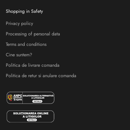
r
Shopping in Safety
e
l
Privacy policy
a
Processing of personal data
n
s
Terms and conditions
a
Cine suntem?
r
Politica de livrare comanda
i
s
Politica de retur si anulare comanda
i
e
v
e
n
i
m