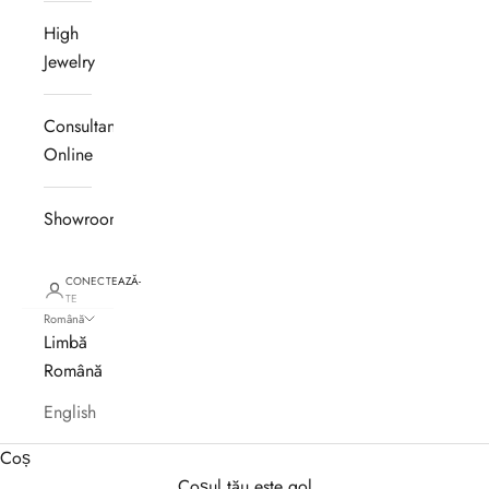
High
Jewelry
Consultanță
Online
Showroom
CONECTEAZĂ-
TE
Română
Limbă
Română
English
Coș
Coșul tău este gol