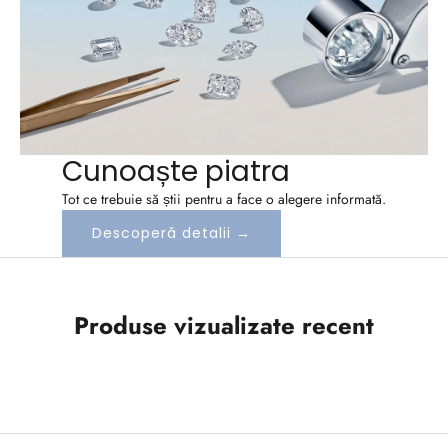
b
o
n
e
Cunoaște piatra
a
Tot ce trebuie să știi pentru a face o alegere informată.
z
Descoperă detalii →
a
-
Produse vizualizate recent
t
e
l