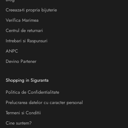
e
i
Creeaza-ti propria bijuterie
a
Verifica Marimea
f
l
Centrul de returnari
a
Intrebari si Raspunsuri
d
ANPC
e
s
Devino Partener
p
r
Shopping in Siguranta
e
l
Politica de Confidentialitate
a
Prelucrarea datelor cu caracter personal
n
s
Termeni si Conditii
a
Cine suntem?
r