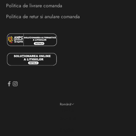
Politica de livrare comanda
i
s
Politica de retur si anulare comanda
i
e
v
e
n
i
m
e
n
t
e
Română
i
Limbă
n
Română
a
English
i