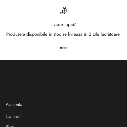
a
N
e
Livrare rapidă
w
Produsele disponibile în stoc se livrează in 2 zile lucrătoare.
s
Mergi la articolul 1
Mergi la articolul 2
Mergi la articolul 3
Mergi la articolul 4
l
e
t
t
e
Asistenta
r
Contact
V
Blog