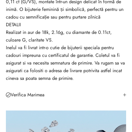
0,11 ct (G/VS), montate într-un design delicat în formă de
u
inimă. O bijuterie feminină și simbolică, perfectă pentru un
t
cadou cu semnificație sau pentru purtare zilnică
o
DETALII
a
Realizat in aur de 18k, 2.16g, cu diamante de 0.11ct,
t
culoare G, claritate VS.
e
Inelul va fi livrat intr-o cutie de bijuterii speciala pentru
n
cadouri impreuna cu certificatul de garantie. Coletul va fi
o
asigurat si va necesita semnatura de primire. Va rugam sa va
u
asigurati ca folositi o adresa de livrare potrivita astfel incat
t
cineva sa poata semna de primire.
ă
ț
i
Verifica Marimea
l
e
?
A