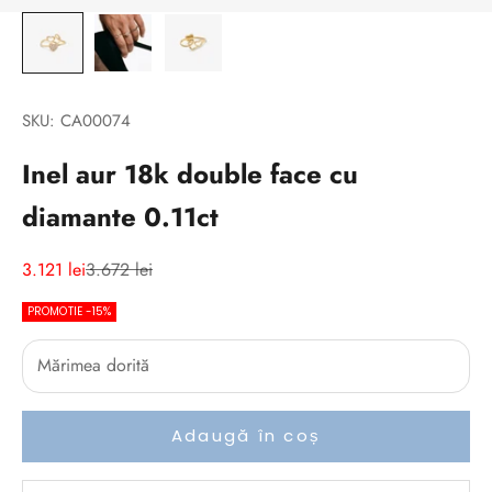
SKU: CA00074
Inel aur 18k double face cu
diamante 0.11ct
Preț redus
Preț normal
3.121 lei
3.672 lei
PROMOTIE -15%
Adaugă în coș
V