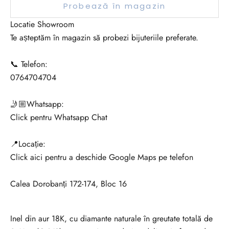
Probează în magazin
r
e
Locatie Showroom
i
Te așteptăm în magazin să probezi bijuteriile preferate.
s
a
📞 Telefon:
f
0764704704
i
i
🤳🏼Whatsapp:
l
Click pentru Whatsapp Chat
a
c
📍Locație:
u
Click aici pentru a deschide Google Maps pe telefon
r
e
Calea Dorobanți 172-174, Bloc 16
n
t
Inel din aur 18K, cu diamante naturale în greutate totală de
c