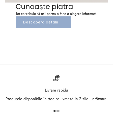
a
Cunoaște piatra
z
Tot ce trebuie să știi pentru a face o alegere informată.
a
Descoperă detalii →
-
t
e
l
a
N
e
Livrare rapidă
w
Produsele disponibile în stoc se livrează in 2 zile lucrătoare.
s