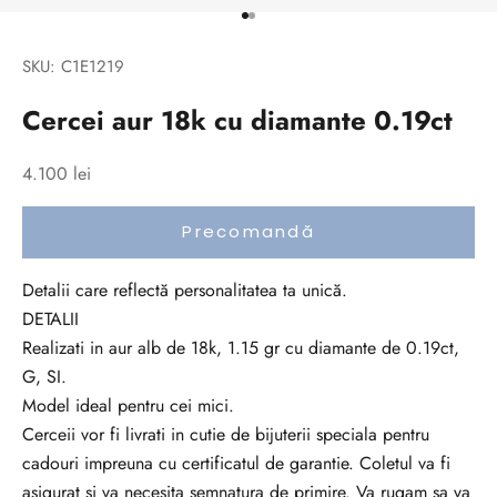
i
Mergi la articolul 1
Mergi la articolul 2
l
SKU: C1E1219
a
c
Cercei aur 18k cu diamante 0.19ct
u
r
Preț redus
4.100 lei
e
n
Precomandă
t
c
Detalii care reflectă personalitatea ta unică.
u
DETALII
t
Realizati in aur alb de 18k, 1.15 gr cu diamante de 0.19ct,
o
G, SI.
a
Model ideal pentru cei mici.
t
Cerceii vor fi livrati in cutie de bijuterii speciala pentru
e
cadouri impreuna cu certificatul de garantie. Coletul va fi
n
asigurat si va necesita semnatura de primire. Va rugam sa va