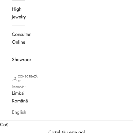
High
Jewelry
Consultanță
Online
Showroom
CONECTEAZĂ-
TE
Română
Limbă
Română
English
Coș
Coșul tău este gol