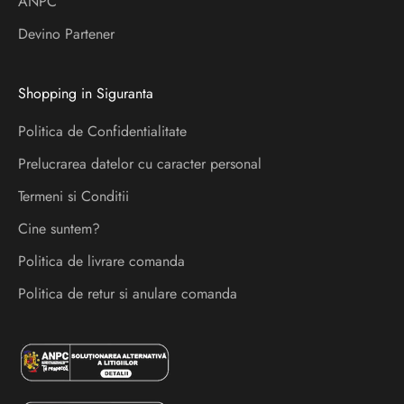
ANPC
e
s
Devino Partener
p
r
Shopping in Siguranta
e
l
Politica de Confidentialitate
a
Prelucrarea datelor cu caracter personal
n
s
Termeni si Conditii
a
Cine suntem?
r
Politica de livrare comanda
i
s
Politica de retur si anulare comanda
i
e
v
e