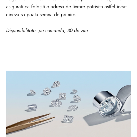
o
asigurati ca folositi o adresa de livrare potrivita astfel incat
u
cineva sa poata semna de primire.
t
ă
Disponibilitate: pe comanda, 30 de zile
ț
i
l
e
?
A
b
o
n
e