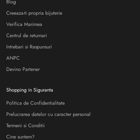
Blog
e
i
Creeaza-ti propria bijuterie
a
Verifica Marimea
f
l
Centrul de returnari
a
Intrebari si Raspunsuri
d
ANPC
e
s
Devino Partener
p
r
Shopping in Siguranta
e
l
Politica de Confidentialitate
a
Prelucrarea datelor cu caracter personal
n
s
Termeni si Conditii
a
Cine suntem?