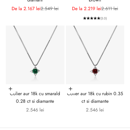
b
Preț redus
Preț normal
Preț redus
Preț normal
De la 2.167 lei
2.549 lei
De la 2.219 lei
2.611 lei
o
(5.0)
n
e
a
z
a
-
Adaugă în coș
Adaugă în coș
Colier aur 18k cu smarald
Colier aur 18k cu rubin 0.35
t
0.28 ct si diamante
ct si diamante
e
Preț redus
Preț redus
2.546 lei
2.546 lei
l