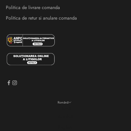
r
Politica de livrare comanda
i
s
Politica de retur si anulare comanda
i
e
v
e
n
i
m
e
n
t
e
Română
i
Limbă
n
Română
a
English
i