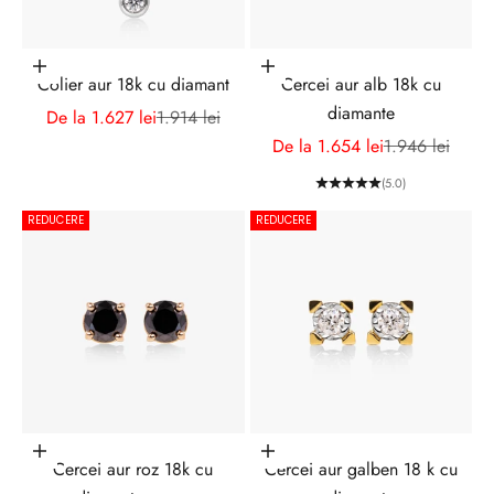
Alege opțiunile
Alege opțiunile
Colier aur 18k cu diamant
Cercei aur alb 18k cu
diamante
Preț redus
Preț normal
De la 1.627 lei
1.914 lei
Preț redus
Preț normal
De la 1.654 lei
1.946 lei
(5.0)
REDUCERE
REDUCERE
Alege opțiunile
Alege opțiunile
Cercei aur roz 18k cu
Cercei aur galben 18 k cu