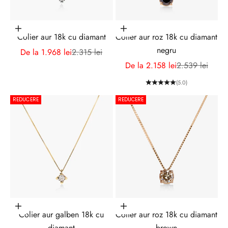
u
t
Alege opțiunile
Alege opțiunile
o
Colier aur 18k cu diamant
Colier aur roz 18k cu diamant
a
negru
Preț redus
Preț normal
De la 1.968 lei
2.315 lei
t
Preț redus
Preț normal
De la 2.158 lei
2.539 lei
e
(5.0)
n
o
REDUCERE
REDUCERE
u
t
ă
ț
i
l
e
?
Alege opțiunile
Alege opțiunile
Colier aur galben 18k cu
Colier aur roz 18k cu diamant
A
diamant
brown