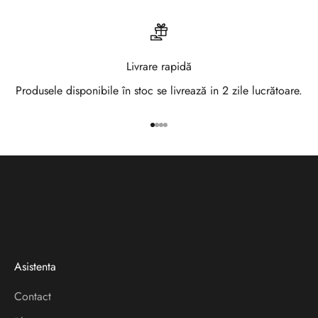
a
N
e
Livrare rapidă
w
Produsele disponibile în stoc se livrează in 2 zile lucrătoare.
s
Mergi la articolul 1
Mergi la articolul 2
Mergi la articolul 3
Mergi la articolul 4
l
e
t
t
e
Asistenta
r
Contact
V