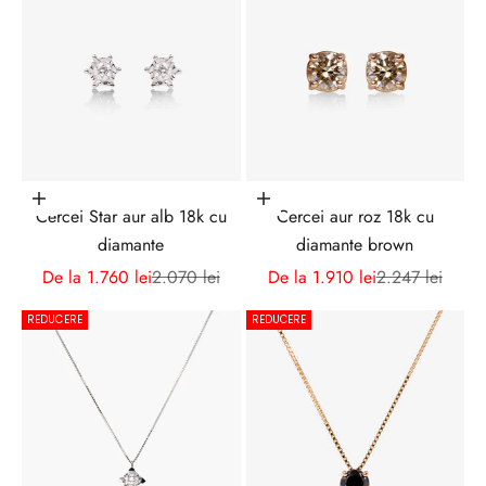
r
e
i
s
a
f
i
Alege opțiunile
Alege opțiunile
Cercei Star aur alb 18k cu
Cercei aur roz 18k cu
i
diamante
diamante brown
l
a
Preț redus
Preț normal
Preț redus
Preț normal
De la 1.760 lei
2.070 lei
De la 1.910 lei
2.247 lei
c
REDUCERE
REDUCERE
u
r
e
n
t
c