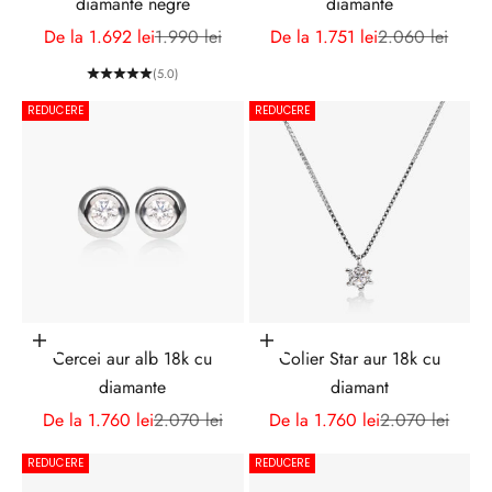
diamante negre
diamante
Preț redus
Preț normal
Preț redus
Preț normal
De la 1.692 lei
1.990 lei
De la 1.751 lei
2.060 lei
(5.0)
REDUCERE
REDUCERE
Alege opțiunile
Alege opțiunile
Cercei aur alb 18k cu
Colier Star aur 18k cu
diamante
diamant
Preț redus
Preț normal
Preț redus
Preț normal
De la 1.760 lei
2.070 lei
De la 1.760 lei
2.070 lei
REDUCERE
REDUCERE
V