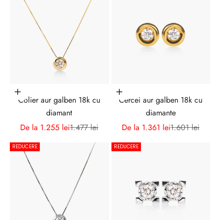
Alege opțiunile
Alege opțiunile
Colier aur galben 18k cu
Cercei aur galben 18k cu
diamant
diamante
Preț redus
Preț normal
Preț redus
Preț normal
De la 1.255 lei
1.477 lei
De la 1.361 lei
1.601 lei
REDUCERE
REDUCERE