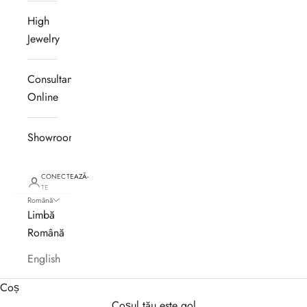
High
Jewelry
Consultanță
Online
Showroom
CONECTEAZĂ-
TE
Română
Limbă
Română
English
Coș
Coșul tău este gol