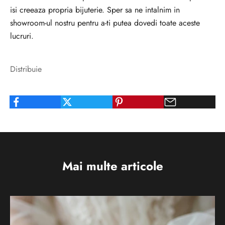
isi creeaza propria bijuterie. Sper sa ne intalnim in
u
showroom-ul nostru pentru a-ti putea dovedi toate aceste
r
lucruri.
e
n
t
Distribuie
c
u
t
o
a
t
e
Mai multe articole
n
o
u
t
ă