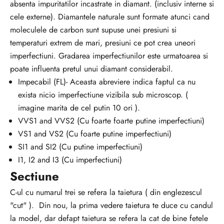
absenta impuritatilor incastrate in diamant. (inclusiv interne si
cele externe). Diamantele naturale sunt formate atunci cand
moleculele de carbon sunt supuse unei presiuni si
temperaturi extrem de mari, presiuni ce pot crea uneori
imperfectiuni. Gradarea imperfectiunilor este urmatoarea si
poate influenta pretul unui diamant considerabil.
Impecabil (FL)- Aceasta abreviere indica faptul ca nu
exista nicio imperfectiune vizibila sub microscop. (
imagine marita de cel putin 10 ori ).
VVS1 and VVS2 (Cu foarte foarte putine imperfectiuni)
VS1 and VS2 (Cu foarte putine imperfectiuni)
SI1 and SI2 (Cu putine imperfectiuni)
I1, I2 and I3 (Cu imperfectiuni)
Sectiune
C-ul cu numarul trei se refera la taietura ( din englezescul
"cut" ). Din nou, la prima vedere taietura te duce cu candul
la model, dar defapt taietura se refera la cat de bine fetele