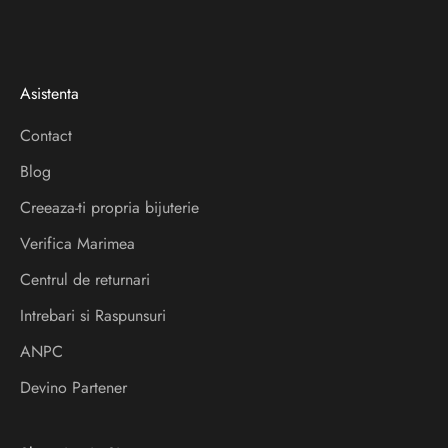
t
t
e
Asistenta
r
Contact
V
Blog
e
i
Creeaza-ti propria bijuterie
a
Verifica Marimea
f
l
Centrul de returnari
a
Intrebari si Raspunsuri
d
ANPC
e
s
Devino Partener
p
r