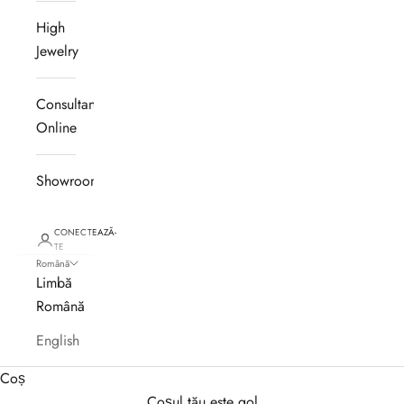
High
Jewelry
Consultanță
Online
Showroom
CONECTEAZĂ-
TE
Română
Limbă
Română
English
Coș
Coșul tău este gol