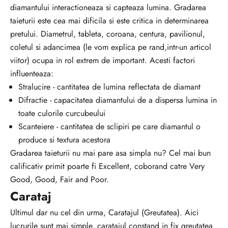
diamantului interactioneaza si capteaza lumina. Gradarea
taieturii este cea mai dificila si este critica in determinarea
pretului. Diametrul, tableta, coroana, centura, pavilionul,
coletul si adancimea (le vom explica pe rand,intr-un articol
viitor) ocupa in rol extrem de important. Acesti factori
influenteaza:
Stralucire - cantitatea de lumina reflectata de diamant
Difractie - capacitatea diamantului de a dispersa lumina in
toate culorile curcubeului
Scanteiere - cantitatea de sclipiri pe care diamantul o
produce si textura acestora
Gradarea taieturii nu mai pare asa simpla nu? Cel mai bun
calificativ primit poarte fi Excellent, coborand catre Very
Good, Good, Fair and Poor.
Carataj
Ultimul dar nu cel din urma, Caratajul (Greutatea). Aici
lucrurile sunt mai simple, caratajul constand in fix greutatea