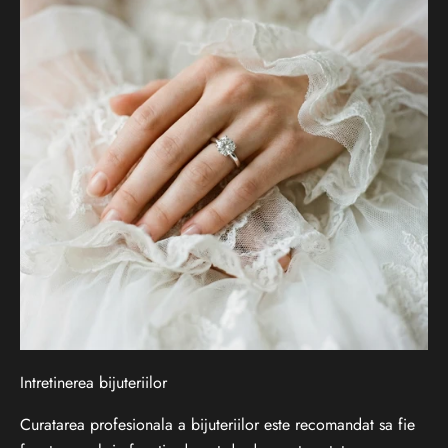
ț
i
l
e
?
A
b
o
n
e
a
Intretinerea bijuteriilor
z
a
Curatarea profesionala a bijuteriilor este recomandat sa fie