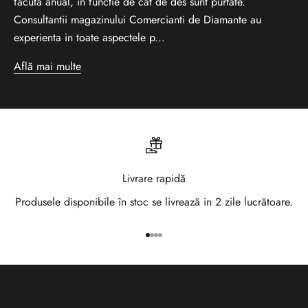
facuta anual, in functie de cat de des sunt purtate.
-
Consultantii magazinului Comercianti de Diamante au
t
experienta in toate aspectele p...
e
Află mai multe
l
a
N
e
Livrare rapidă
w
Produsele disponibile în stoc se livrează in 2 zile lucrătoare.
s
Mergi la articolul 1
Mergi la articolul 2
Mergi la articolul 3
Mergi la articolul 4
l
e