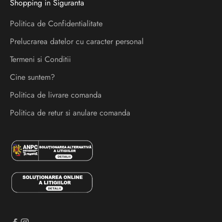
Shopping in Siguranta
e
l
Politica de Confidentialitate
a
Prelucrarea datelor cu caracter personal
n
s
Termeni si Conditii
a
Cine suntem?
r
Politica de livrare comanda
i
s
Politica de retur si anulare comanda
i
e
v
e
n
i
m
e