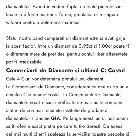
diamantului. Avand in vedere faptul ca toate pietrele sunt
taiate la diferite marimi si forme, greutatea este singura
valoare pentru a determina marimea.
Sfatul nostru cand cumparati un diamant este sa aveti grija
la acest factor. Intre un diamant de 0.95ct si 1.00ct poate fi
V
o diferenta mare de pret desi pentru ochiul liber diferentele
r
pot fi insesizabile.
e
Comercianti de Diamante si ultimul C: Costul
i
Cele 4 C-uri vor determina pretului unu diamant.
s
La
Comercianti de Diamante,
consideram ca mai exista un al
a
cincilea C si anume costul. La Comercianti de Diamante,
f
diamantele noastre sunt certificate de mai multe companii
i
alaturi de cea mai renumite institutie de gradare a
i
diamantelor si anume
GIA.
Pe langa acest lucru, noi putem
l
sa iti oferim exact piatra pe care tu ti-o doresti. De aceea
a
cei mai multi clienti apeleaza la serviciile noastre bespoke si
c